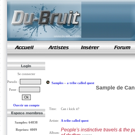
samples de rap
Se connecter
Pseudo :
Samples
»
a tribe called quest
Sample de Can i
Passe :
Ouvrir un compte
Titre:
Can i kick it?
Artiste:
A tribe called quest
Samples: 64838
People's instinctive travels & the p
Reprises: 4009
Album: