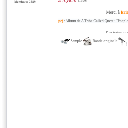
of rhythm
[1990]
Membres: 2589
Merci à
kri
pej
:
Album de A Tribe Called Quest : "People
Pour insérer un 
Sample
Bande originale