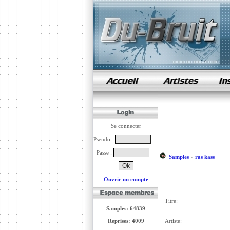
samples de rap
Se connecter
Pseudo :
Passe :
Samples
»
ras kass
Ouvrir un compte
Titre:
Samples: 64839
Reprises: 4009
Artiste: