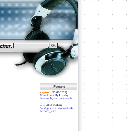
raptorz
:
(07/08/2026)
What About My Love by
Johnnie Taylor Qui a samplé...
scez
:
(06/06/2026)
Salut, je suis à la recherche de
ces sons, je ne...