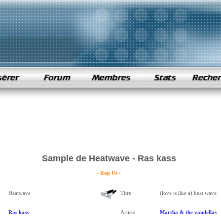
Sample de Heatwave - Ras kass
- Rap Us -
Heatwave
Titre:
(love is like a) heat wave
Ras kass
Artiste:
Martha & the vandellas