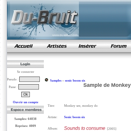
samples de rap
Se connecter
Pseudo :
Samples
»
sonic boom six
Sample de Monkey 
Passe :
Ouvrir un compte
Titre:
Monkey see, monkey do
Artiste:
Sonic boom six
Samples: 64838
Reprises: 4009
Sounds to consume
Album:
[2005]