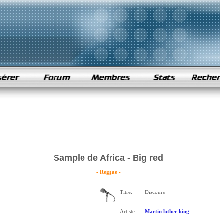
Sample de Africa - Big red
- Reggae -
Titre:
Discours
Artiste:
Martin luther king