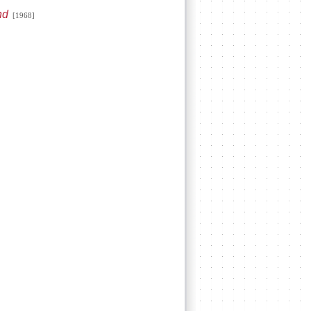
nd
[1968]