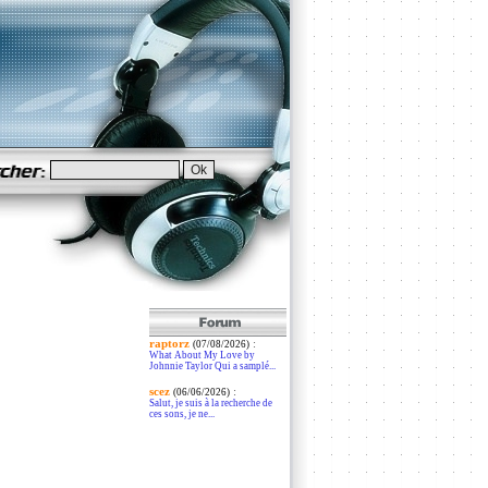
raptorz
:
(07/08/2026)
What About My Love by
Johnnie Taylor Qui a samplé...
scez
:
(06/06/2026)
Salut, je suis à la recherche de
ces sons, je ne...