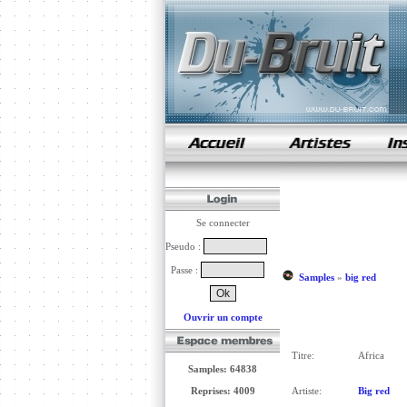
samples de rap
Se connecter
Pseudo :
Passe :
Samples
»
big red
Ouvrir un compte
Titre:
Africa
Samples: 64838
Reprises: 4009
Artiste:
Big red