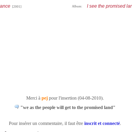
tance
I see the promised la
Album:
[2001]
Merci à
pej
pour l'insertion (04-08-2010).
"we as the people will get to the promised land"
Pour insérer un commentaire, il faut être
inscrit et connecté
.