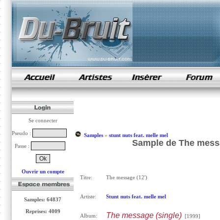
samples de rap
Se connecter
Pseudo :
Samples
»
stunt nuts feat. melle mel
Sample de The messag
Passe :
Ouvrir un compte
Titre:
The message (12')
Artiste:
Stunt nuts feat. melle mel
Samples: 64837
Reprises: 4009
The message (single)
Album:
[1999]