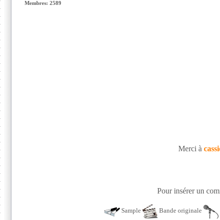
Membres: 2589
Merci à
cass
Pour insérer un comm
Sample
Bande originale