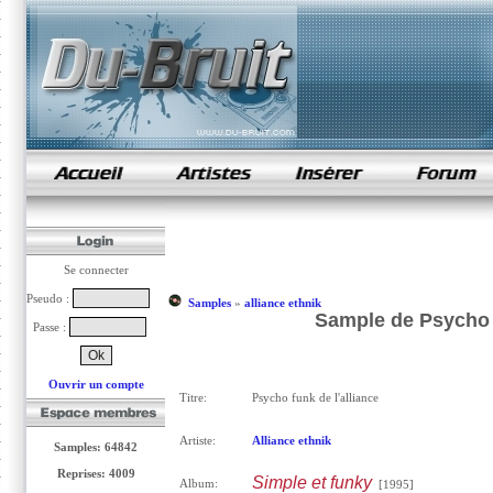
samples de rap
Se connecter
Pseudo :
Samples
»
alliance ethnik
Sample de Psycho fu
Passe :
Ouvrir un compte
Titre:
Psycho funk de l'alliance
Artiste:
Alliance ethnik
Samples: 64842
Reprises: 4009
Simple et funky
Album:
[1995]