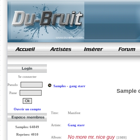
samples de rap
Se connecter
Pseudo :
Samples
»
gang starr
Sample d
Passe :
Ouvrir un compte
Titre:
Manifest
Artiste:
Gang starr
Samples: 64849
Reprises: 4010
No more mr. nice guy
Album:
[1989]