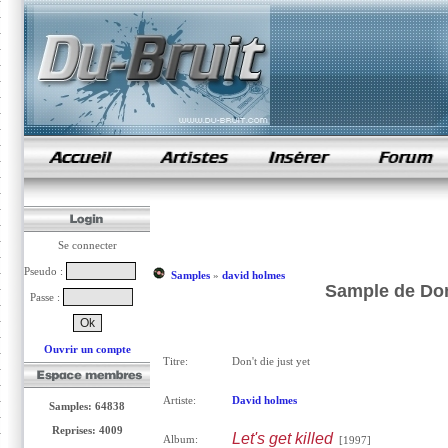
samples de rap
Se connecter
Pseudo :
Samples
»
david holmes
Sample de Don'
Passe :
Ouvrir un compte
Titre:
Don't die just yet
Artiste:
David holmes
Samples: 64838
Reprises: 4009
Let's get killed
Album:
[1997]