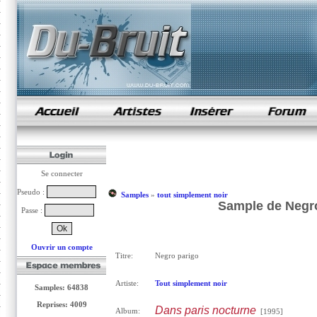
samples de rap
Se connecter
Pseudo :
Samples
»
tout simplement noir
Sample de Negro
Passe :
Ouvrir un compte
Titre:
Negro parigo
Artiste:
Tout simplement noir
Samples: 64838
Reprises: 4009
Dans paris nocturne
Album:
[1995]