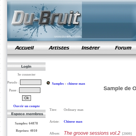
samples de rap
Se connecter
Pseudo :
Samples
»
chinese man
Sample de O
Passe :
Ouvrir un compte
Titre:
Ordinary man
Artiste:
Chinese man
Samples: 64878
Reprises: 4010
The groove sessions vol.2
Album:
[2009]