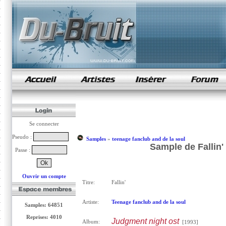
samples de rap
Se connecter
Pseudo :
Samples
»
teenage fanclub and de la soul
Sample de Fallin'
Passe :
Ouvrir un compte
Titre:
Fallin'
Artiste:
Teenage fanclub and de la soul
Samples: 64851
Reprises: 4010
Judgment night ost
Album:
[1993]