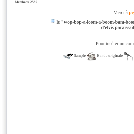
Membres: 2589
Merci à
pe
le "wop-bop-a-loom-a-boom-bam-boom". 
d'elvis paraissai
Pour insérer un comm
Sample
Bande originale