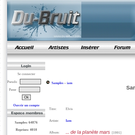
samples de rap
Se connecter
Pseudo :
Samples
»
iam
Sam
Passe :
Ouvrir un compte
Titre:
Elvis
Artiste:
Iam
Samples: 64876
Reprises: 4010
... de la planète mars
Album:
[1991]