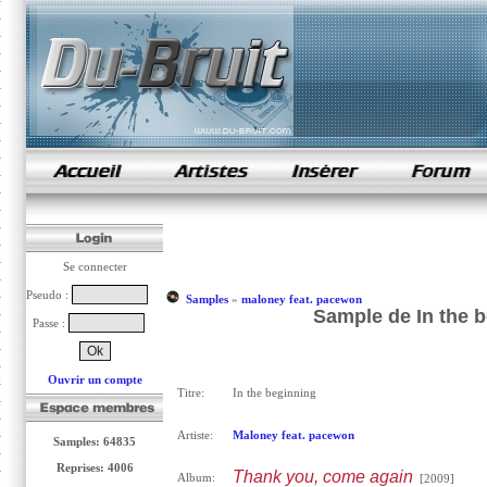
samples de rap
Se connecter
Pseudo :
Samples
»
maloney feat. pacewon
Sample de In the 
Passe :
Ouvrir un compte
Titre:
In the beginning
Artiste:
Maloney feat. pacewon
Samples: 64835
Reprises: 4006
Thank you, come again
Album:
[2009]