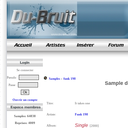
samples de rap
Se connecter
Pseudo :
Samples
»
funk 198
Sample de
Passe :
Ouvrir un compte
Titre:
It takes one
Artiste:
Funk 198
Samples: 64838
Reprises: 4009
Single
Album:
[2000]