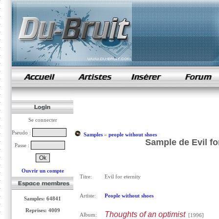
samples de rap
Se connecter
Pseudo :
Samples
»
people without shoes
Sample de Evil fo
Passe :
Ouvrir un compte
Titre:
Evil for eternity
Artiste:
People without shoes
Samples: 64841
Reprises: 4009
Thoughts of an optimist
Album:
[1996]