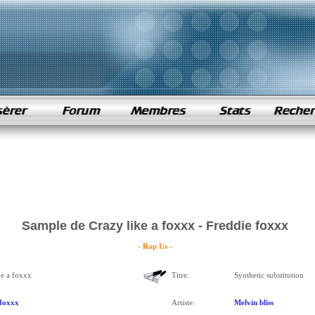
Sample de Crazy like a foxxx - Freddie foxxx
- Rap Us -
ke a foxxx
Titre:
Synthetic substitution
 foxxx
Artiste:
Melvin bliss