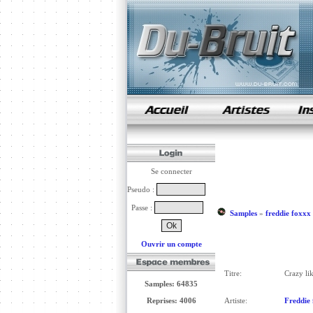
samples de rap
Se connecter
Pseudo :
Passe :
Samples
»
freddie foxxx
Ouvrir un compte
Titre:
Crazy li
Samples: 64835
Reprises: 4006
Artiste:
Freddie