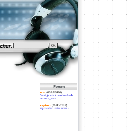
scez
:
(06/06/2026)
Salut, je suis à la recherche de
ces sons, je ne...
raptorz
:
(28/03/2026)
reprise d'un instru ricain ?