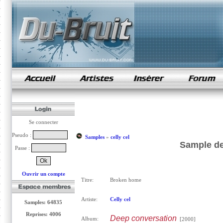
samples de rap
Se connecter
Pseudo :
Samples
»
celly cel
Sample de
Passe :
Ouvrir un compte
Titre:
Broken home
Artiste:
Celly cel
Samples: 64835
Reprises: 4006
Deep conversation
Album:
[2000]