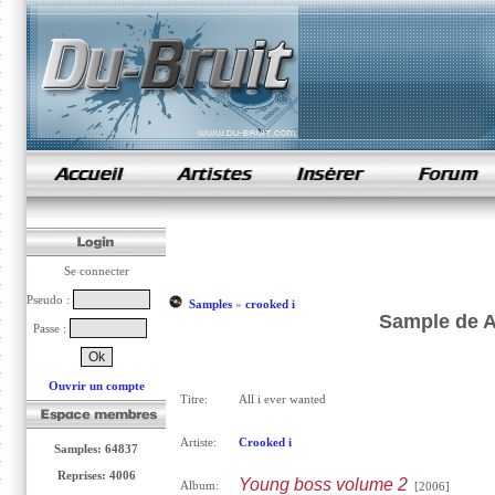
samples de rap
Se connecter
Pseudo :
Samples
»
crooked i
Sample de Al
Passe :
Ouvrir un compte
Titre:
All i ever wanted
Artiste:
Crooked i
Samples: 64837
Reprises: 4006
Young boss volume 2
Album:
[2006]