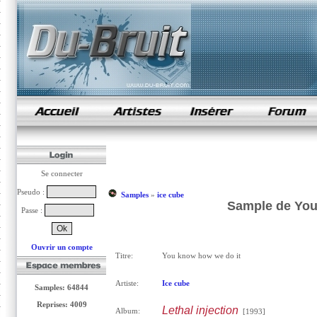
samples de rap
Se connecter
Pseudo :
Samples
»
ice cube
Sample de You 
Passe :
Ouvrir un compte
Titre:
You know how we do it
Artiste:
Ice cube
Samples: 64844
Reprises: 4009
Lethal injection
Album:
[1993]