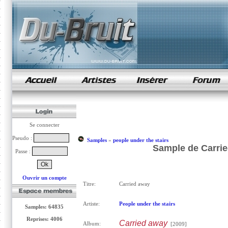
samples de rap
Se connecter
Pseudo :
Samples
»
people under the stairs
Sample de Carrie
Passe :
Ouvrir un compte
Titre:
Carried away
Artiste:
People under the stairs
Samples: 64835
Reprises: 4006
Carried away
Album:
[2009]