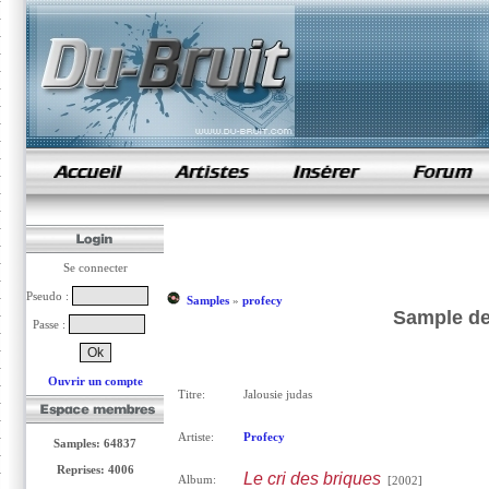
samples de rap
Se connecter
Pseudo :
Samples
»
profecy
Sample de
Passe :
Ouvrir un compte
Titre:
Jalousie judas
Artiste:
Profecy
Samples: 64837
Reprises: 4006
Le cri des briques
Album:
[2002]