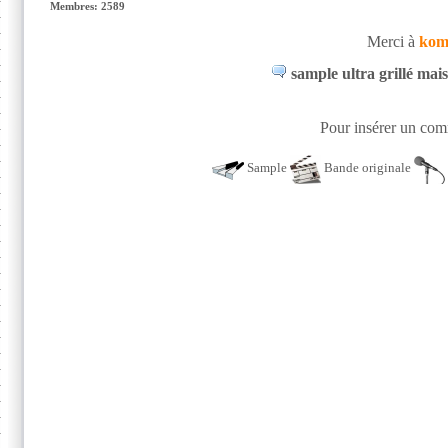
Membres: 2589
Merci à
kom
sample ultra grillé mai
Pour insérer un comm
Sample
Bande originale