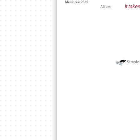
Membres: 2589
It take
Album:
Sample