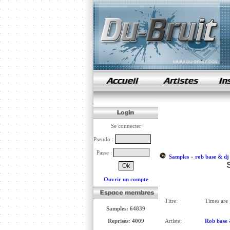
samples de rap
Se connecter
Pseudo :
Passe :
Samples
»
rob base & dj
Ouvrir un compte
Titre:
Times are g
Samples: 64839
Reprises: 4009
Artiste:
Rob base 