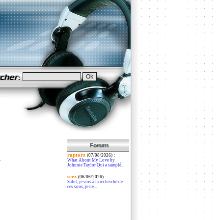
raptorz
:
k
(07/08/2026)
What About My Love by
Johnnie Taylor Qui a samplé...
scez
:
(06/06/2026)
Salut, je suis à la recherche de
ces sons, je ne...