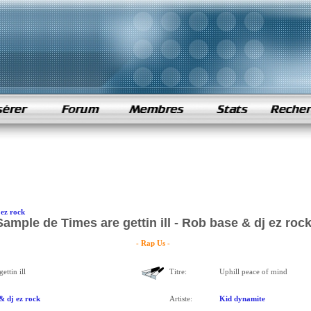
 ez rock
Sample de Times are gettin ill - Rob base & dj ez roc
- Rap Us -
ettin ill
Titre:
Uphill peace of mind
& dj ez rock
Artiste:
Kid dynamite