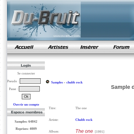
samples de rap
Se connecter
Pseudo :
Samples
»
chubb rock
Sample d
Passe :
Ouvrir un compte
Titre:
The one
Artiste:
Chubb rock
Samples: 64842
Reprises: 4009
The one
Album:
[1991]