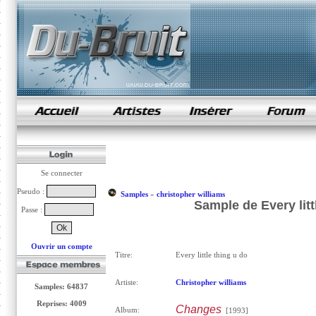
samples de rap
Se connecter
Pseudo :
Samples
»
christopher williams
Sample de Every litt
Passe :
Ouvrir un compte
Titre:
Every little thing u do
Artiste:
Christopher williams
Samples: 64837
Reprises: 4009
Changes
Album:
[1993]