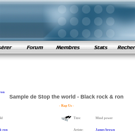
ron
Sample de Stop the world - Black rock & ron
- Rap Us -
ld
Titre:
Mind power
& ron
Artiste:
James brown