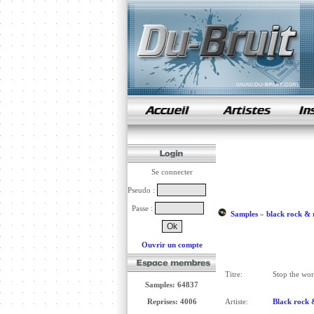
samples de rap
Se connecter
Pseudo :
Passe :
Samples
»
black rock & 
Ouvrir un compte
Titre:
Stop the wor
Samples: 64837
Reprises: 4006
Artiste:
Black rock 