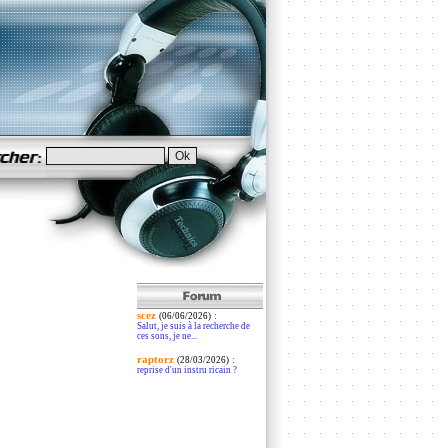
scez
:
(06/06/2026)
Salut, je suis à la recherche de
ces sons, je ne...
raptorz
:
(28/03/2026)
reprise d'un instru ricain ?