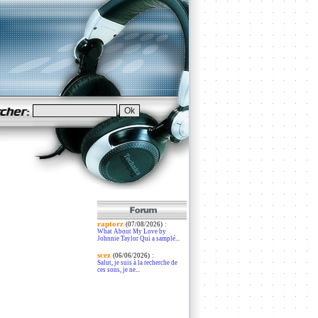
raptorz
:
(07/08/2026)
What About My Love by
Johnnie Taylor Qui a samplé...
scez
:
(06/06/2026)
Salut, je suis à la recherche de
ces sons, je ne...