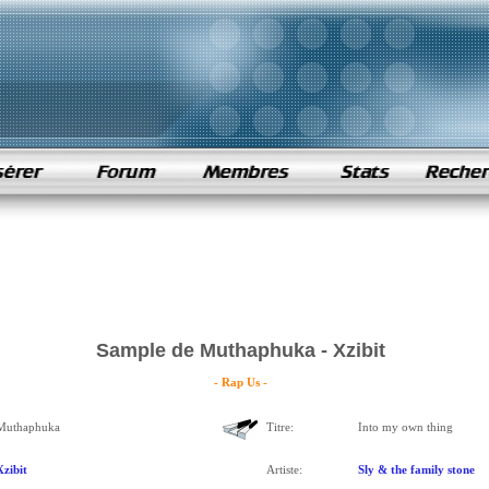
Sample de Muthaphuka - Xzibit
- Rap Us -
Muthaphuka
Titre:
Into my own thing
Xzibit
Artiste:
Sly & the family stone