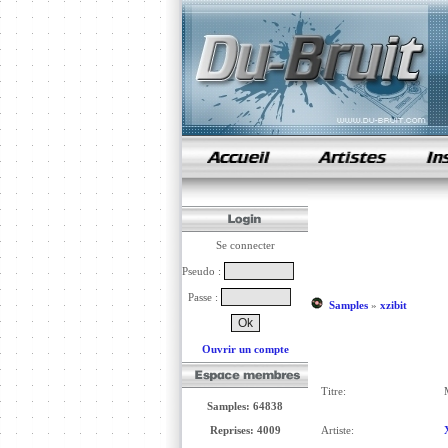
samples de rap
Se connecter
Pseudo :
Passe :
Samples
»
xzibit
Ouvrir un compte
Titre:
Samples: 64838
Reprises: 4009
Artiste: