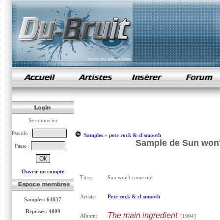
samples de rap
Se connecter
Pseudo :
Samples
»
pete rock & cl smooth
Sample de Sun won't
Passe :
Ouvrir un compte
Titre:
Sun won't come out
Artiste:
Pete rock & cl smooth
Samples: 64837
Reprises: 4009
The main ingredient
Album:
[1994]