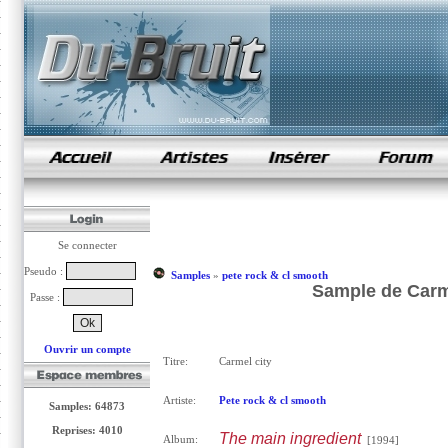
samples de rap
Se connecter
Pseudo :
Samples
»
pete rock & cl smooth
Sample de Carme
Passe :
Ouvrir un compte
Titre:
Carmel city
Artiste:
Pete rock & cl smooth
Samples: 64873
Reprises: 4010
The main ingredient
Album:
[1994]