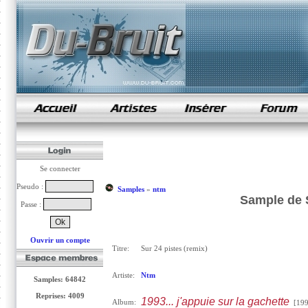
samples de rap
Se connecter
Pseudo :
Samples
»
ntm
Sample de S
Passe :
Ouvrir un compte
Titre:
Sur 24 pistes (remix)
Artiste:
Ntm
Samples: 64842
Reprises: 4009
1993... j'appuie sur la gachette
Album:
[199