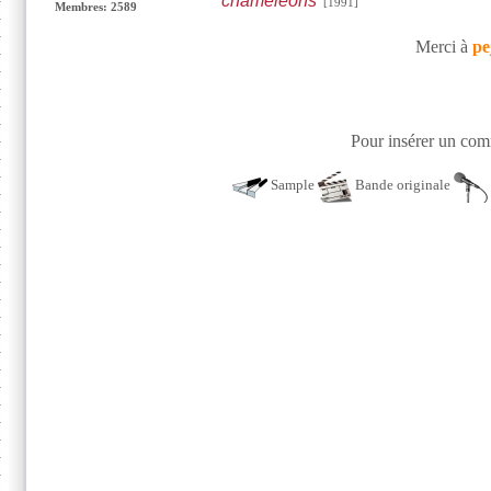
chameleons
[1991]
Membres: 2589
Merci à
pe
Pour insérer un comm
Sample
Bande originale