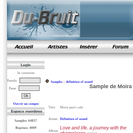
samples de rap
Se connecter
Pseudo :
Samples
»
definition of sound
Sample de Moira j
Passe :
Ouvrir un compte
Titre:
Moira jane's cafe
Artiste:
Definition of sound
Samples: 64837
Love and life. a journey with the
Reprises: 4009
Album: