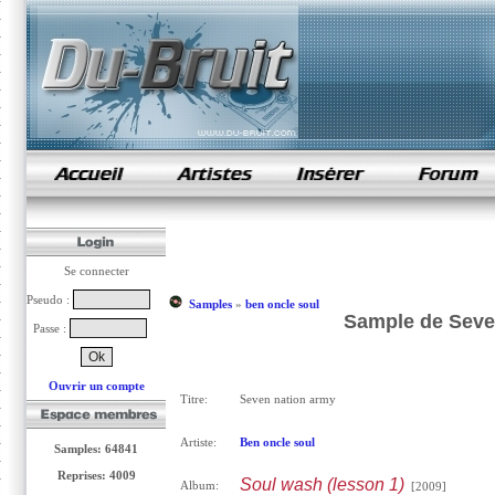
samples de rap
Se connecter
Pseudo :
Samples
»
ben oncle soul
Sample de Seven
Passe :
Ouvrir un compte
Titre:
Seven nation army
Artiste:
Ben oncle soul
Samples: 64841
Reprises: 4009
Soul wash (lesson 1)
Album:
[2009]