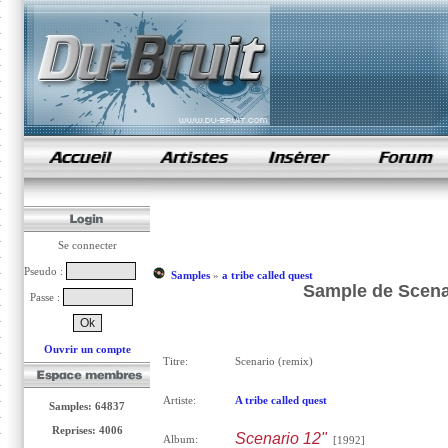
samples de rap
Se connecter
Pseudo :
Samples
»
a tribe called quest
Sample de Scenari
Passe :
Ouvrir un compte
Titre:
Scenario (remix)
Artiste:
A tribe called quest
Samples: 64837
Reprises: 4006
Scenario 12"
Album:
[1992]