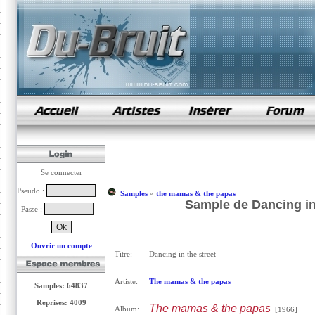
samples de rap
Se connecter
Pseudo :
Samples
»
the mamas & the papas
Sample de Dancing in
Passe :
Ouvrir un compte
Titre:
Dancing in the street
Artiste:
The mamas & the papas
Samples: 64837
Reprises: 4009
The mamas & the papas
Album:
[1966]