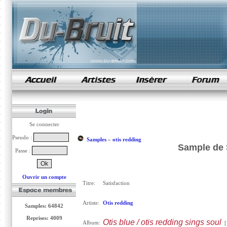
samples de rap
Se connecter
Pseudo :
Samples
»
otis redding
Sample de S
Passe :
Ouvrir un compte
Titre:
Satisfaction
Artiste:
Otis redding
Samples: 64842
Reprises: 4009
Otis blue / otis redding sings soul
Album:
[