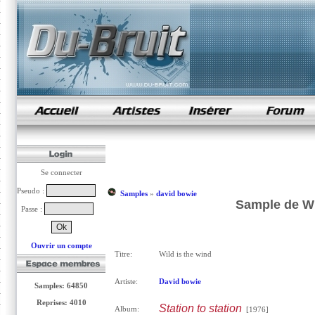
samples de rap
Se connecter
Pseudo :
Samples
»
david bowie
Sample de Wi
Passe :
Ouvrir un compte
Titre:
Wild is the wind
Artiste:
David bowie
Samples: 64850
Reprises: 4010
Station to station
Album:
[1976]