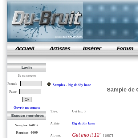
samples de rap
Se connecter
Pseudo :
Samples
»
big daddy kane
Sample de G
Passe :
Ouvrir un compte
Titre:
Get into it
Artiste:
Big daddy kane
Samples: 64837
Reprises: 4009
Get into it 12"
Album:
[1987]