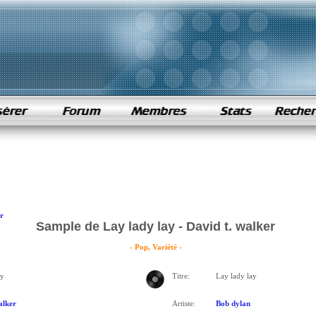
r
Sample de Lay lady lay - David t. walker
- Pop, Variété -
ay
Titre:
Lay lady lay
alker
Artiste:
Bob dylan