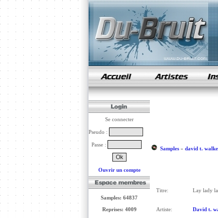
samples de rap
Se connecter
Pseudo :
Passe :
Samples
»
david t. walke
Ouvrir un compte
Titre:
Lay lady l
Samples: 64837
Reprises: 4009
Artiste:
David t. w