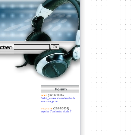
scez
:
(06/06/2026)
Salut, je suis à la recherche de
ces sons, je ne...
raptorz
:
(28/03/2026)
reprise d'un instru ricain ?