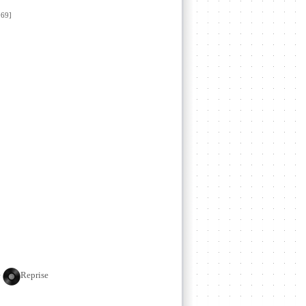
69]
e
Reprise