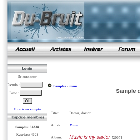
samples de rap
Se connecter
Pseudo :
Samples
»
mims
Sample d
Passe :
Ouvrir un compte
Titre:
Doctor, doctor
Artiste:
Mims
Samples: 64838
Reprises: 4009
Music is my savior
Album:
[2007]