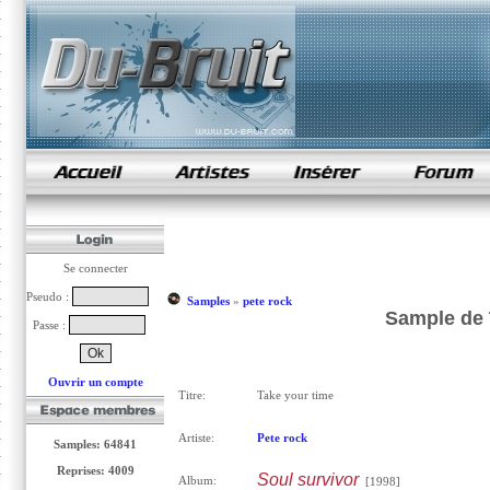
samples de rap
Se connecter
Pseudo :
Samples
»
pete rock
Sample de 
Passe :
Ouvrir un compte
Titre:
Take your time
Artiste:
Pete rock
Samples: 64841
Reprises: 4009
Soul survivor
Album:
[1998]