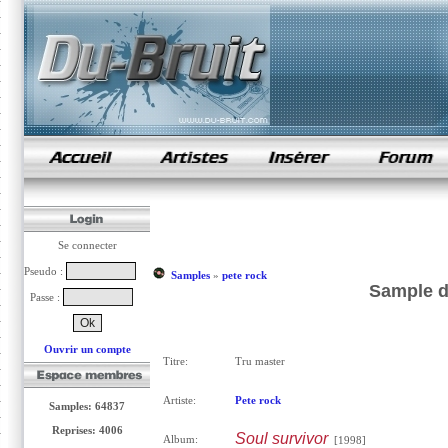
samples de rap
Se connecter
Pseudo :
Samples
»
pete rock
Sample d
Passe :
Ouvrir un compte
Titre:
Tru master
Artiste:
Pete rock
Samples: 64837
Reprises: 4006
Soul survivor
Album:
[1998]