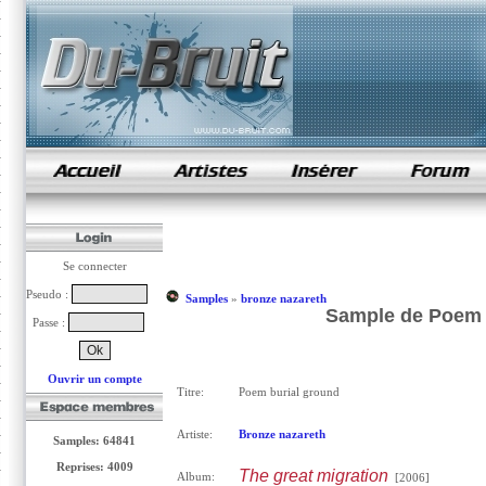
samples de rap
Se connecter
Pseudo :
Samples
»
bronze nazareth
Sample de Poem b
Passe :
Ouvrir un compte
Titre:
Poem burial ground
Artiste:
Bronze nazareth
Samples: 64841
Reprises: 4009
The great migration
Album:
[2006]