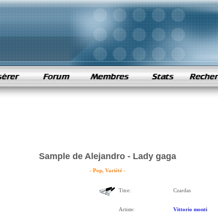
Sample de Alejandro - Lady gaga
- Pop, Variété -
Titre:
Czardas
Artiste:
Vittorio monti