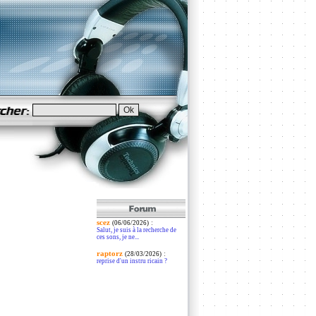
scez
:
(06/06/2026)
Salut, je suis à la recherche de
ces sons, je ne...
raptorz
:
(28/03/2026)
reprise d'un instru ricain ?