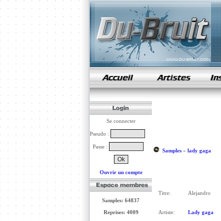
samples de rap
Se connecter
Pseudo :
Passe :
Samples
»
lady gaga
Ouvrir un compte
Titre:
Alejandro
Samples: 64837
Reprises: 4009
Artiste:
Lady gaga