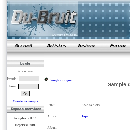
samples de rap
Se connecter
Pseudo :
Samples
»
tupac
Sample d
Passe :
Ouvrir un compte
Titre:
Road to glory
Artiste:
Tupac
Samples: 64837
Reprises: 4006
Album: