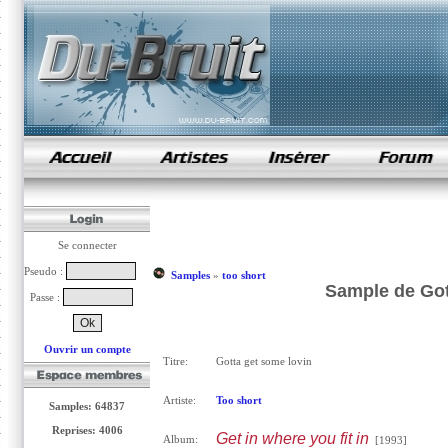
samples de rap
Se connecter
Pseudo :
Samples
»
too short
Sample de Got
Passe :
Ouvrir un compte
Titre:
Gotta get some lovin
Artiste:
Too short
Samples: 64837
Reprises: 4006
Get in where you fit in
Album:
[1993]