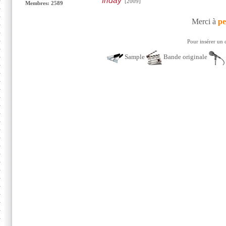
friday
[2009]
Membres: 2589
Merci à
pe
Pour insérer un 
Sample
Bande originale