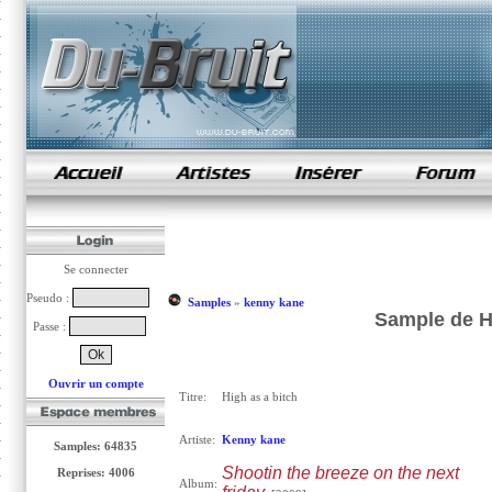
samples de rap
Se connecter
Pseudo :
Samples
»
kenny kane
Sample de Hi
Passe :
Ouvrir un compte
Titre:
High as a bitch
Artiste:
Kenny kane
Samples: 64835
Shootin the breeze on the next
Reprises: 4006
Album: