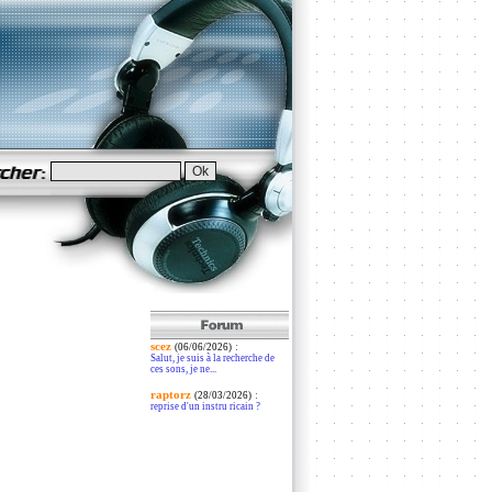
scez
:
(06/06/2026)
Salut, je suis à la recherche de
ces sons, je ne...
raptorz
:
(28/03/2026)
reprise d'un instru ricain ?