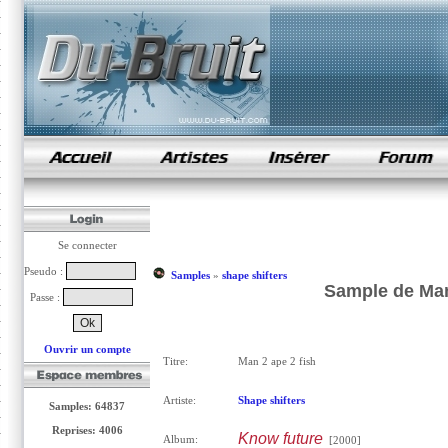
samples de rap
Se connecter
Pseudo :
Samples
»
shape shifters
Sample de Man 
Passe :
Ouvrir un compte
Titre:
Man 2 ape 2 fish
Artiste:
Shape shifters
Samples: 64837
Reprises: 4006
Know future
Album:
[2000]