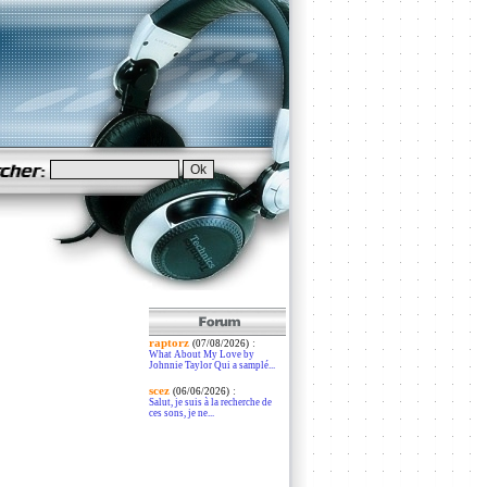
raptorz
:
(07/08/2026)
What About My Love by
Johnnie Taylor Qui a samplé...
scez
:
(06/06/2026)
Salut, je suis à la recherche de
ces sons, je ne...