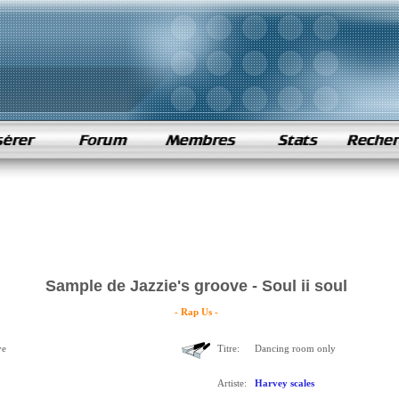
Sample de Jazzie's groove - Soul ii soul
- Rap Us -
ve
Titre:
Dancing room only
Artiste:
Harvey scales