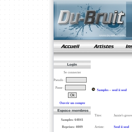
samples de rap
Se connecter
Pseudo :
Passe :
Samples
»
soul ii soul
Ouvrir un compte
Titre:
Jazzie's groo
Samples: 64841
Reprises: 4009
Artiste:
Soul ii soul