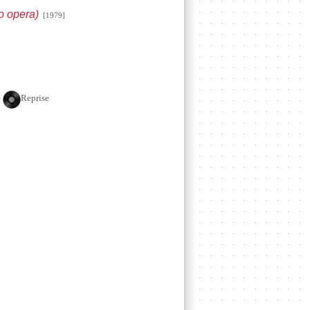
o opera)
[1979]
e
Reprise