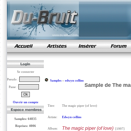
samples de rap
Se connecter
Pseudo :
Samples
»
edwyn collins
Sample de The magi
Passe :
Ouvrir un compte
Titre:
The magic piper (of love)
Artiste:
Edwyn collins
Samples: 64835
Reprises: 4006
The magic piper (of love)
Album:
[1997]