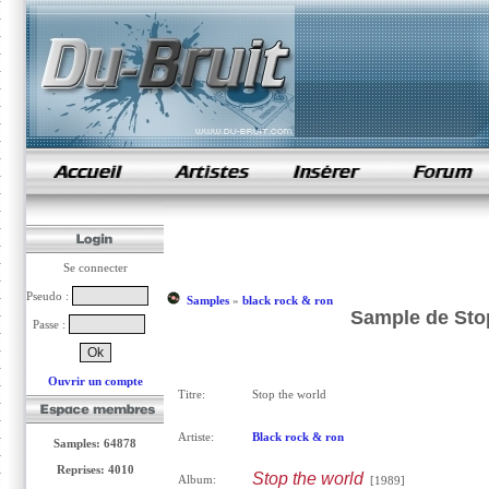
samples de rap
Se connecter
Pseudo :
Samples
»
black rock & ron
Sample de Stop
Passe :
Ouvrir un compte
Titre:
Stop the world
Artiste:
Black rock & ron
Samples: 64878
Reprises: 4010
Stop the world
Album:
[1989]